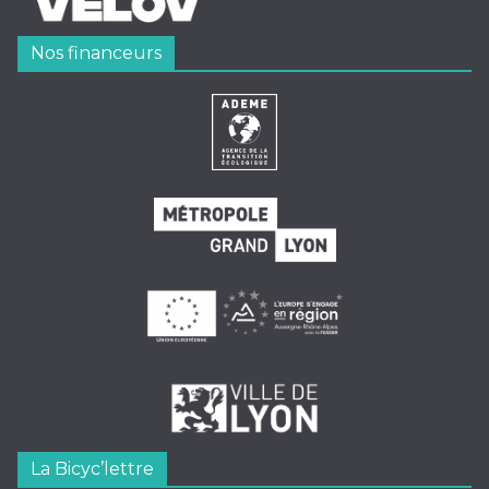
Nos financeurs
La Bicyc’lettre