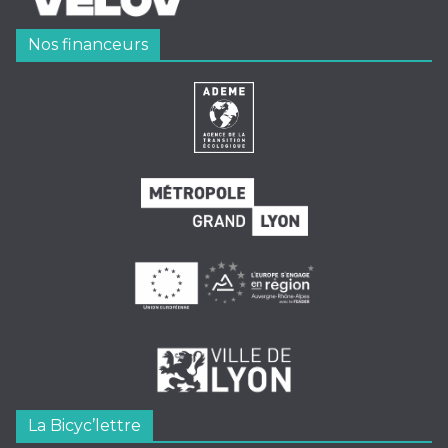
Nos financeurs
La Bicyc’lettre