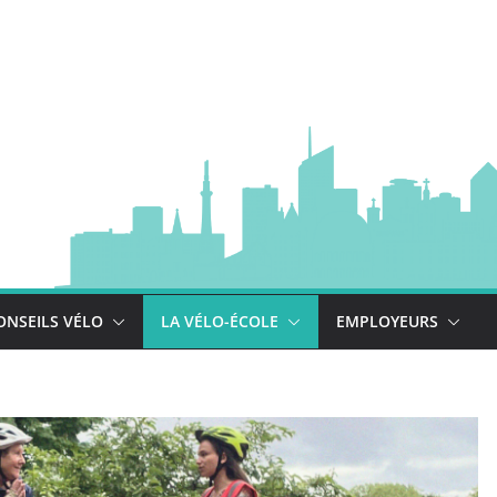
à vélo
 est là !
se déploie !
ONSEILS VÉLO
LA VÉLO-ÉCOLE
EMPLOYEURS