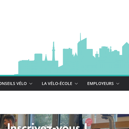
à vélo
 est là !
se déploie !
ONSEILS VÉLO
LA VÉLO-ÉCOLE
EMPLOYEURS