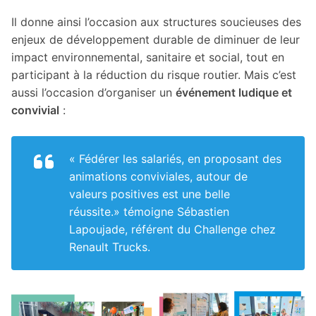
Il donne ainsi l’occasion aux structures soucieuses des
enjeux de développement durable de diminuer de leur
impact environnemental, sanitaire et social, tout en
participant à la réduction du risque routier. Mais c’est
aussi l’occasion d’organiser un
événement ludique et
convivial
:
« Fédérer les salariés, en proposant des
animations conviviales, autour de
valeurs positives est une belle
réussite.
» témoigne Sébastien
Lapoujade, référent du Challenge chez
Renault Trucks.