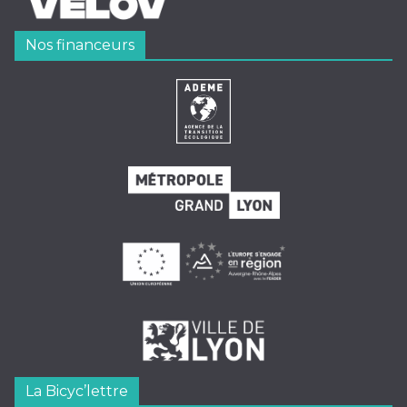
Nos financeurs
La Bicyc’lettre