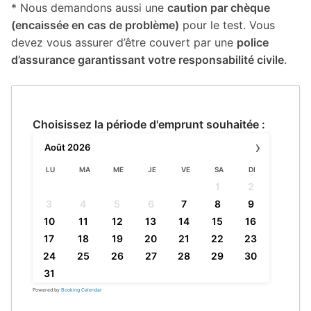
* Nous demandons aussi une
caution par chèque
(encaissée en cas de problème)
pour le test. Vous
devez vous assurer d’être couvert par une
police
d’assurance garantissant votre responsabilité civile
.
Choisissez la période d'emprunt souhaitée :
›
Août
2026
LU
MA
ME
JE
VE
SA
DI
1
2
3
4
5
6
7
8
9
10
11
12
13
14
15
16
17
18
19
20
21
22
23
24
25
26
27
28
29
30
31
Powered by
Booking Calendar