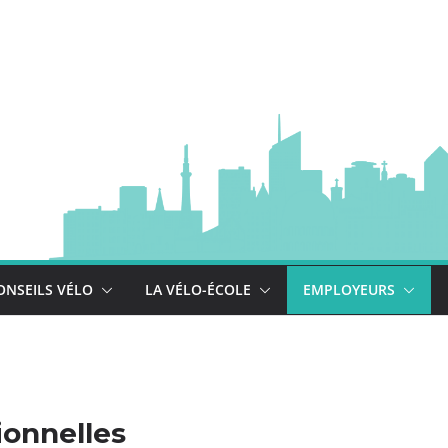
à vélo
 est là !
se déploie !
ONSEILS VÉLO
LA VÉLO-ÉCOLE
EMPLOYEURS
ionnelles