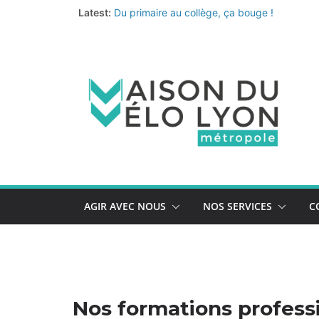
Passer
Latest:
Du primaire au collège, ça bouge !
au
Fermeture annuelle
Les coups de cœur de l’équipe pour un été 
contenu
Le nouveau quiz de prévention au vol de vélo
La Vélo-école de la Métropole continue… et 
AGIR AVEC NOUS
NOS SERVICES
C
Nos formations profess