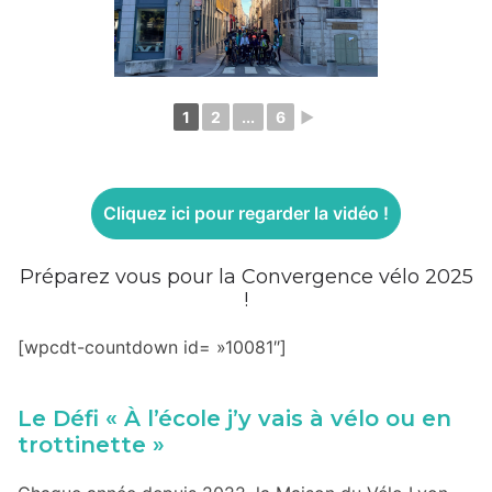
1
2
...
6
►
Cliquez ici pour regarder la vidéo !
Préparez vous pour la Convergence vélo 2025
!
[wpcdt-countdown id= »10081″]
Le Défi « À l’école j’y vais à vélo ou en
trottinette »