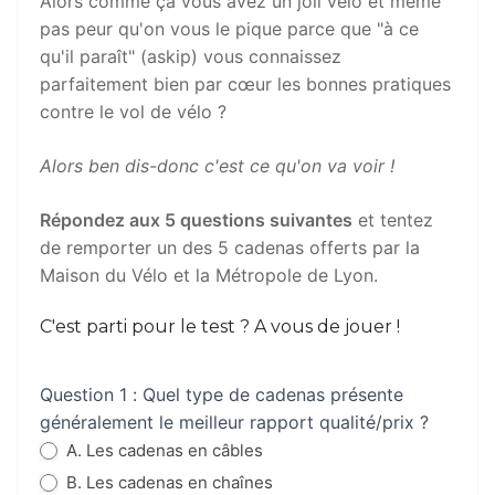
Alors comme ça vous avez un joli vélo et même
-
pas peur qu'on vous le pique parce que "à ce
Printemps
qu'il paraît" (askip) vous connaissez
2024
parfaitement bien par cœur les bonnes pratiques
contre le vol de vélo ?
Alors ben dis-donc c'est ce qu'on va voir !
Répondez aux 5 questions suivantes
et tentez
de remporter un des 5 cadenas offerts par la
Maison du Vélo et la Métropole de Lyon.
C'est parti pour le test ? A vous de jouer !
Question 1 : Quel type de cadenas présente
généralement le meilleur rapport qualité/prix ?
A. Les cadenas en câbles
B. Les cadenas en chaînes