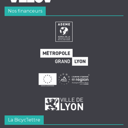
Nos financeurs
La Bicyc’lettre