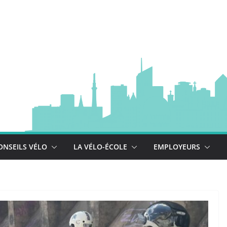
à vélo
 est là !
se déploie !
ONSEILS VÉLO
LA VÉLO-ÉCOLE
EMPLOYEURS