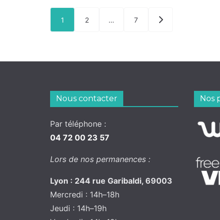
Pagination
1
2
…
7
des
publications
Nous contacter
Nos 
Par téléphone :
04 72 00 23 57
Lors de nos permanences :
Lyon : 244 rue Garibaldi, 69003
Mercredi : 14h–18h
Jeudi : 14h–19h