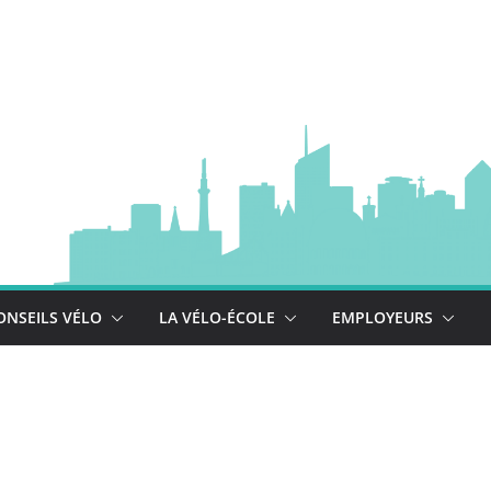
à vélo
 est là !
se déploie !
ONSEILS VÉLO
LA VÉLO-ÉCOLE
EMPLOYEURS