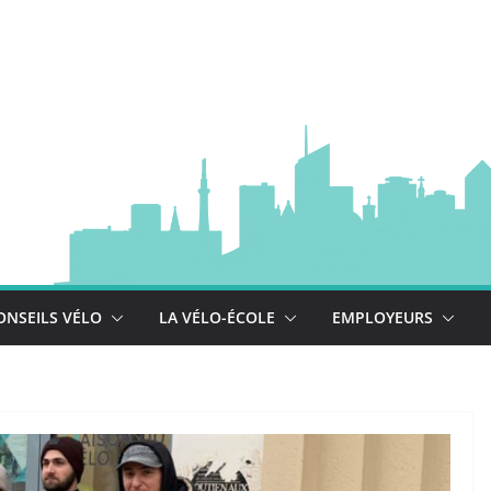
à vélo
 est là !
se déploie !
ONSEILS VÉLO
LA VÉLO-ÉCOLE
EMPLOYEURS