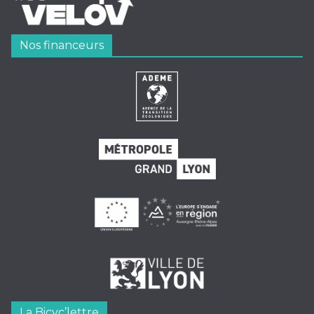
Nos financeurs
La Bicyc’lettre