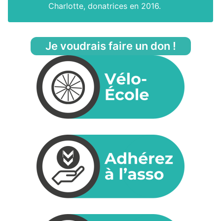
Charlotte, donatrices en 2016.
Je voudrais faire un don !