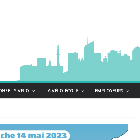
à vélo
 est là !
se déploie !
ONSEILS VÉLO
LA VÉLO-ÉCOLE
EMPLOYEURS