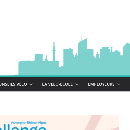
à vélo
 est là !
se déploie !
ONSEILS VÉLO
LA VÉLO-ÉCOLE
EMPLOYEURS