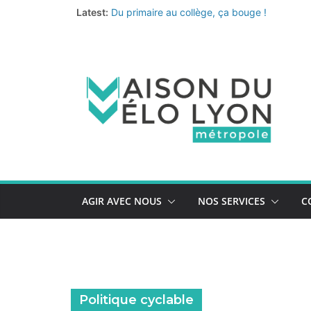
Passer
Latest:
Du primaire au collège, ça bouge !
au
Fermeture annuelle
Les coups de cœur de l’équipe pour un été 
contenu
Le nouveau quiz de prévention au vol de vélo
La Vélo-école de la Métropole continue… et 
AGIR AVEC NOUS
NOS SERVICES
C
Politique cyclable