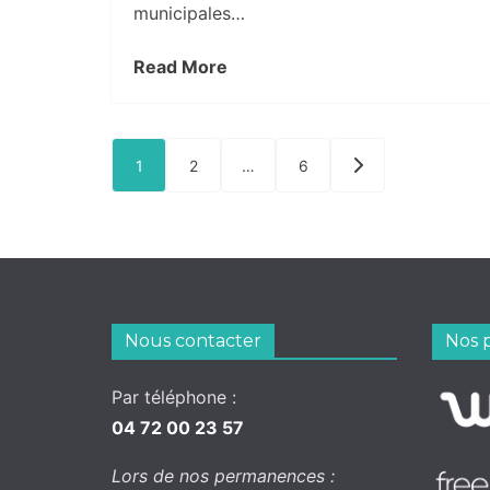
municipales…
Read More
Pagination
1
2
…
6
des
publications
Nous contacter
Nos 
Par téléphone :
04 72 00 23 57
Lors de nos permanences :