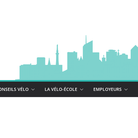
à vélo
 est là !
se déploie !
ONSEILS VÉLO
LA VÉLO-ÉCOLE
EMPLOYEURS