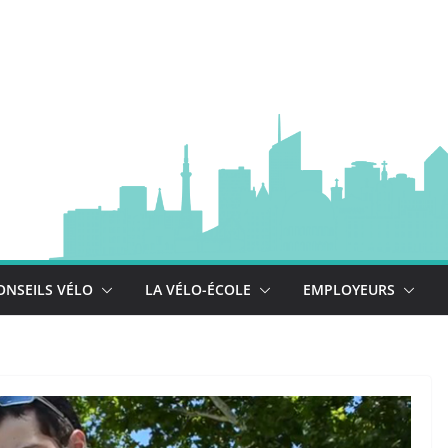
à vélo
 est là !
se déploie !
ONSEILS VÉLO
LA VÉLO-ÉCOLE
EMPLOYEURS