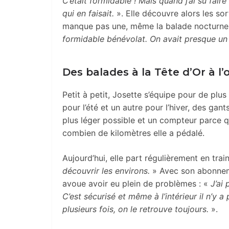
C’était formidable ! Mais quand j’ai su faire
qui en faisait.
». Elle découvre alors les sor
manque pas une, même la balade nocturn
formidable bénévolat. On avait presque un 
Des balades à la Tête d’Or à l
Petit à petit, Josette s’équipe pour de plu
pour l’été et un autre pour l’hiver, des gan
plus léger possible et un compteur parce qu
combien de kilomètres elle a pédalé.
Aujourd’hui, elle part régulièrement en trai
découvrir les environs.
» Avec son abonneme
avoue avoir eu plein de problèmes : «
J’ai
C’est sécurisé et même à l’intérieur il n’y 
plusieurs fois, on le retrouve toujours.
».