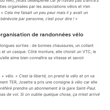
 du vélo, j’étais désespérée car je n’avais pas d’ami.e.s
ties organisées par les associations vélos et n’en
e «
Cela me faisait un peu peur mais il y avait un
bénévole par personne, c’est pour dire !
»
’organisation de randonnées vélo
s longues sorties : de bonnes chaussures, un collant
ts et un casque. Côté monture, elle choisit un VTC, le
’elle aime bien connaître sa vitesse et savoir
n + vélo. «
C’est la liberté, on prend le vélo et on va
nt TER, Josette a pris une consigne à vélo car elle
 préféré prendre un abonnement à la gare Saint-Paul.
a pas de vol. Si on oublie quelque chose, ça m’est arrivé