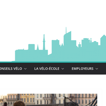
à vélo
 est là !
se déploie !
ONSEILS VÉLO
LA VÉLO-ÉCOLE
EMPLOYEURS