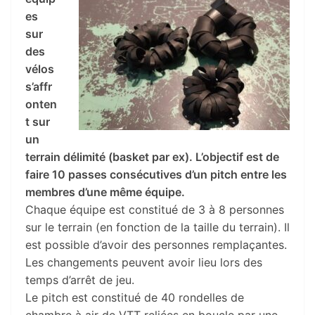
es
sur
des
vélos
s’affr
onten
t sur
un
terrain délimité (basket par ex). L’objectif est de
faire 10 passes consécutives d’un pitch entre les
membres d’une même équipe.
Chaque équipe est constitué de 3 à 8 personnes
sur le terrain (en fonction de la taille du terrain). Il
est possible d’avoir des personnes remplaçantes.
Les changements peuvent avoir lieu lors des
temps d’arrêt de jeu.
Le pitch est constitué de 40 rondelles de
chambre à air de VTT reliées en boucle par une