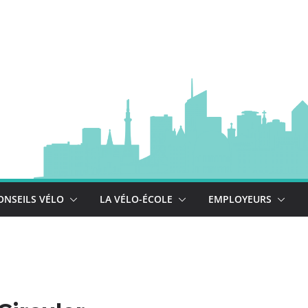
à vélo
 est là !
se déploie !
ONSEILS VÉLO
LA VÉLO-ÉCOLE
EMPLOYEURS