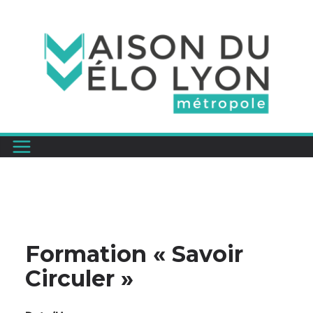
Passer
au
contenu
Formation « Savoir
Circuler »