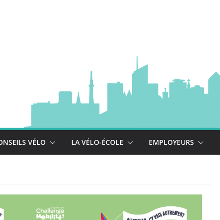
à vélo
 est là !
se déploie !
ONSEILS VÉLO
LA VÉLO-ÉCOLE
EMPLOYEURS