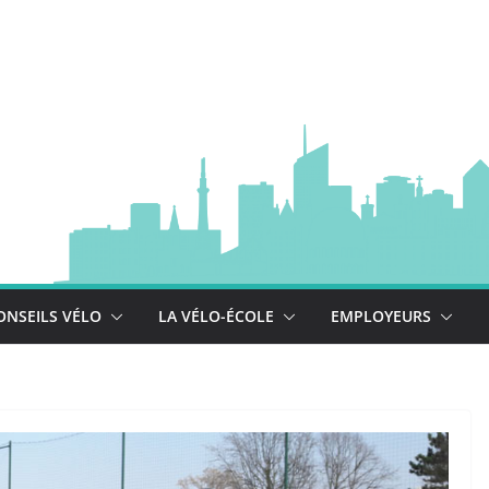
à vélo
 est là !
se déploie !
ONSEILS VÉLO
LA VÉLO-ÉCOLE
EMPLOYEURS