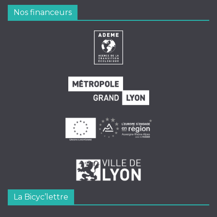
Nos financeurs
La Bicyc’lettre