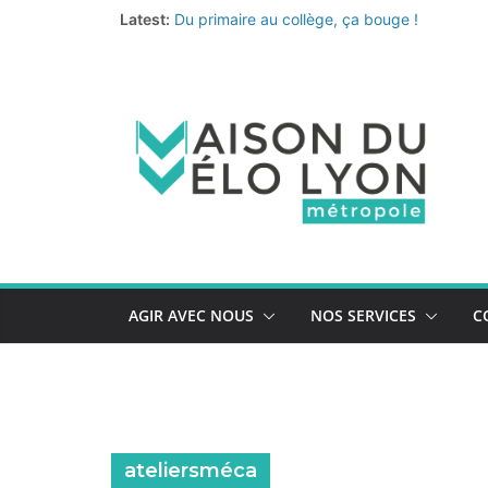
Passer
Latest:
Du primaire au collège, ça bouge !
au
Fermeture annuelle
Les coups de cœur de l’équipe pour un été 
contenu
Le nouveau quiz de prévention au vol de vélo
La Vélo-école de la Métropole continue… et 
AGIR AVEC NOUS
NOS SERVICES
C
ateliersméca