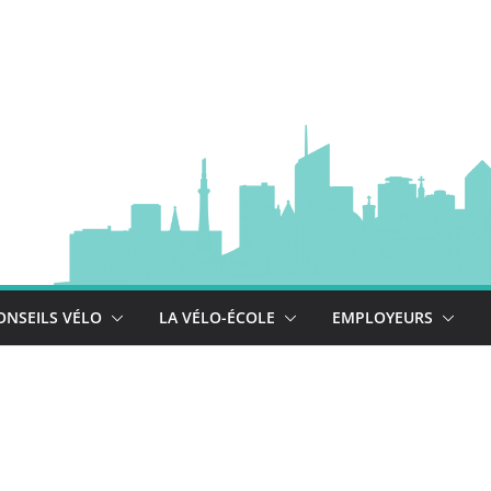
à vélo
 est là !
se déploie !
ONSEILS VÉLO
LA VÉLO-ÉCOLE
EMPLOYEURS