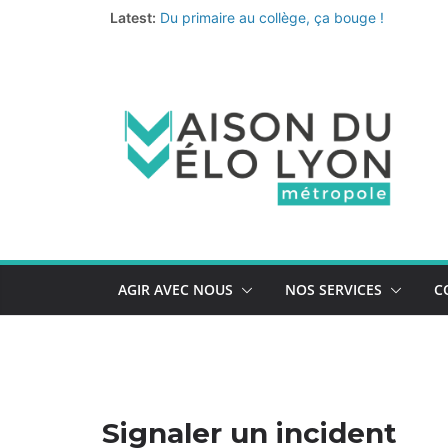
Passer
Latest:
Du primaire au collège, ça bouge !
au
Fermeture annuelle
Les coups de cœur de l’équipe pour un été 
contenu
Le nouveau quiz de prévention au vol de vélo
La Vélo-école de la Métropole continue… et 
AGIR AVEC NOUS
NOS SERVICES
C
Signaler un incident