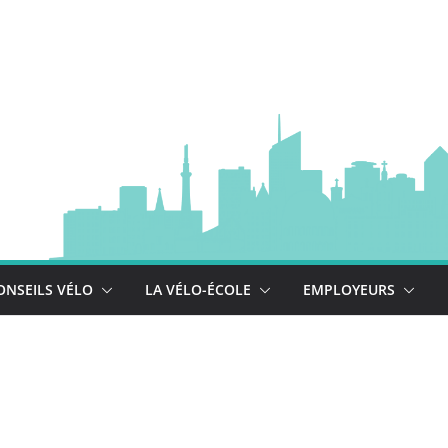
à vélo
 est là !
se déploie !
ONSEILS VÉLO
LA VÉLO-ÉCOLE
EMPLOYEURS