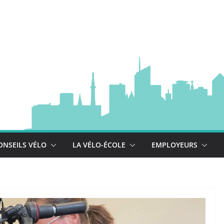
à vélo
 est là !
se déploie !
ONSEILS VÉLO
LA VÉLO-ÉCOLE
EMPLOYEURS