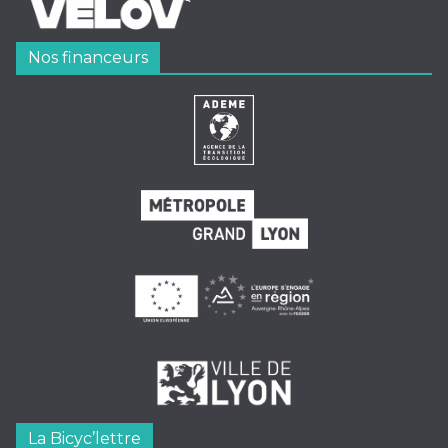
Nos financeurs
La Bicyc’lettre