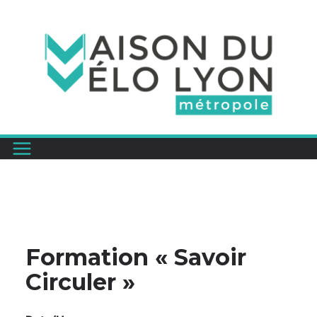
Passer
au
contenu
Formation « Savoir
Circuler »