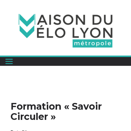
Passer
au
contenu
Formation « Savoir
Circuler »