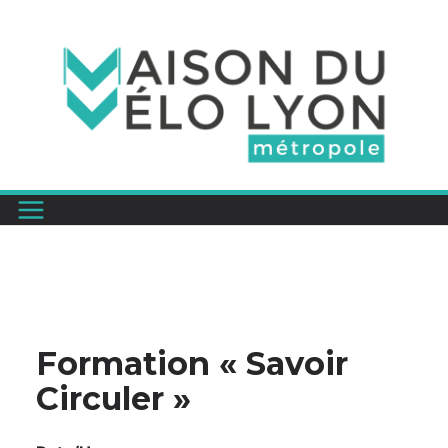
Passer
au
contenu
Formation « Savoir
Circuler »