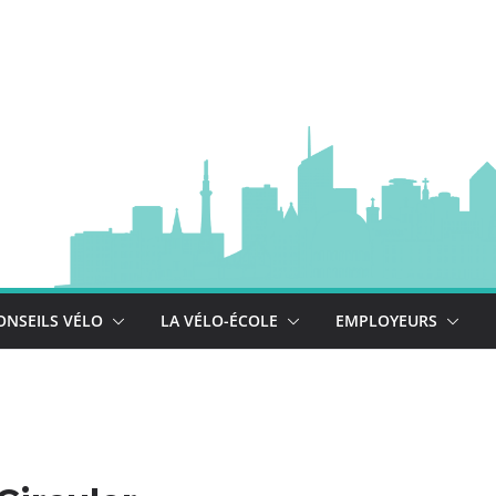
à vélo
 est là !
se déploie !
ONSEILS VÉLO
LA VÉLO-ÉCOLE
EMPLOYEURS