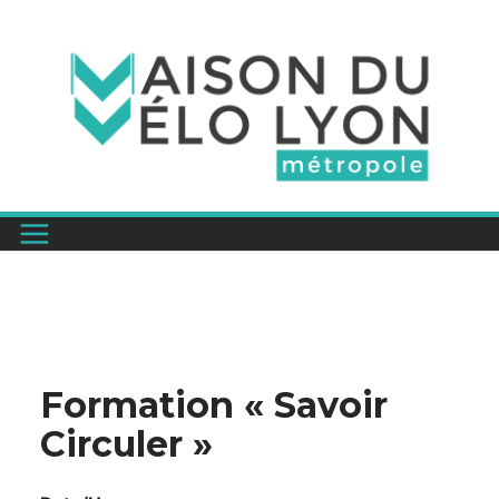
Passer
au
contenu
Formation « Savoir
Circuler »