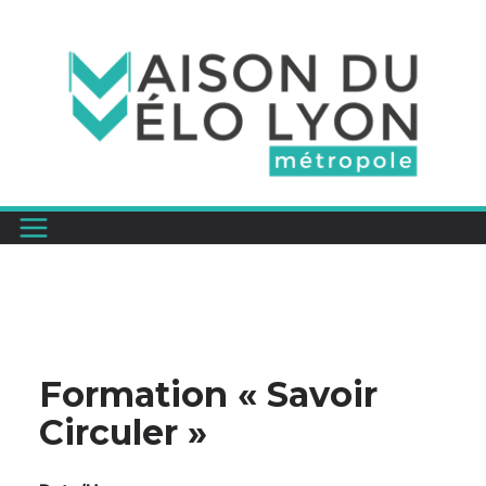
Passer
au
contenu
Formation « Savoir
Circuler »