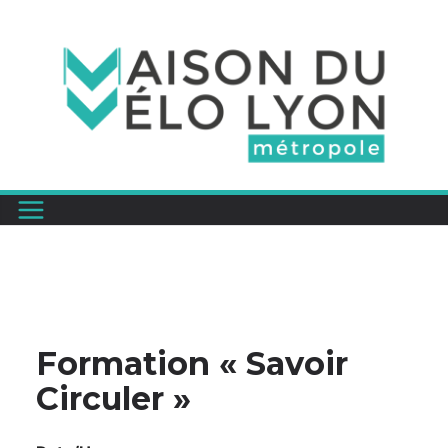
Passer
au
contenu
Formation « Savoir
Circuler »