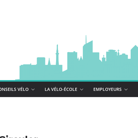
à vélo
 est là !
se déploie !
ONSEILS VÉLO
LA VÉLO-ÉCOLE
EMPLOYEURS