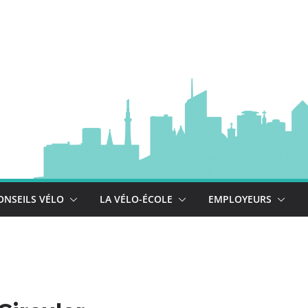
à vélo
 est là !
se déploie !
ONSEILS VÉLO
LA VÉLO-ÉCOLE
EMPLOYEURS