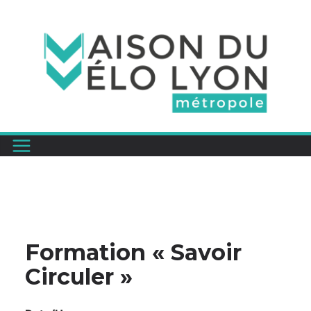
Passer
au
contenu
Formation « Savoir
Circuler »