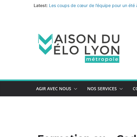
Passer
Latest:
Les coups de cœur de l’équipe pour un été 
au
Le nouveau quiz de prévention au vol de vélo
La Vélo-école de la Métropole continue… et 
contenu
Du primaire au collège, ça bouge !
Fermeture annuelle
AGIR AVEC NOUS
NOS SERVICES
C