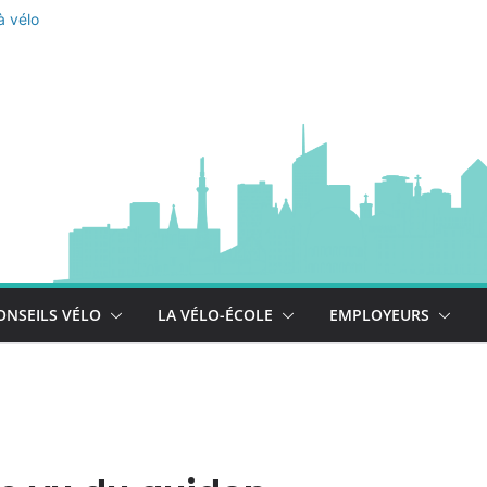
à vélo
 est là !
se déploie !
ONSEILS VÉLO
LA VÉLO-ÉCOLE
EMPLOYEURS