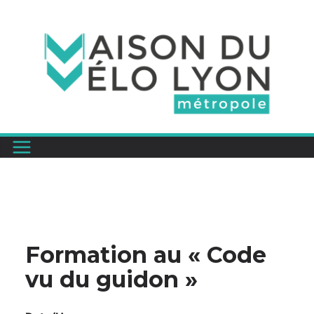
Passer
au
contenu
Formation au « Code
vu du guidon »