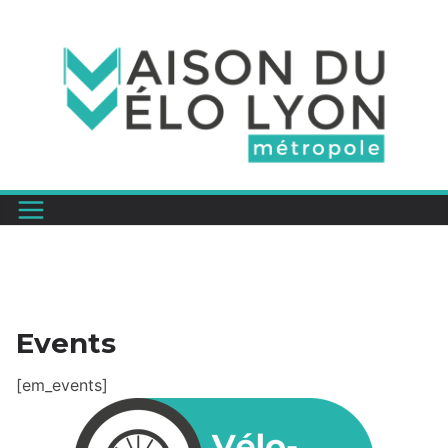
Passer
au
contenu
Events
[em_events]