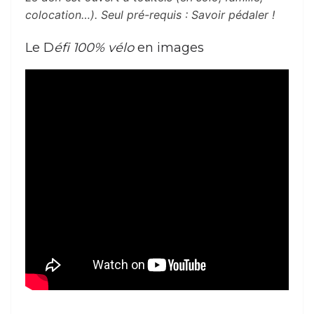
colocation…). Seul pré-requis : Savoir pédaler !
Le D
éfi 100% vélo
en images