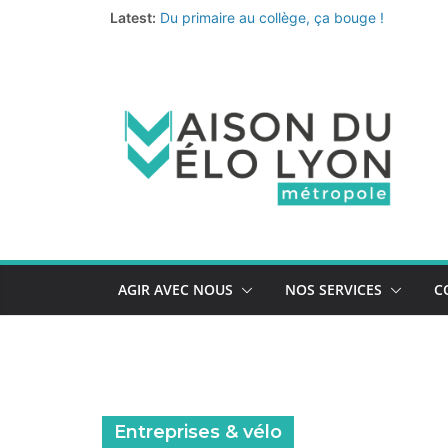
Passer
Latest:
Du primaire au collège, ça bouge !
au
Fermeture annuelle
Les coups de cœur de l’équipe pour un été 
contenu
Le nouveau quiz de prévention au vol de vélo
La Vélo-école de la Métropole continue… et 
AGIR AVEC NOUS
NOS SERVICES
C
Entreprises & vélo