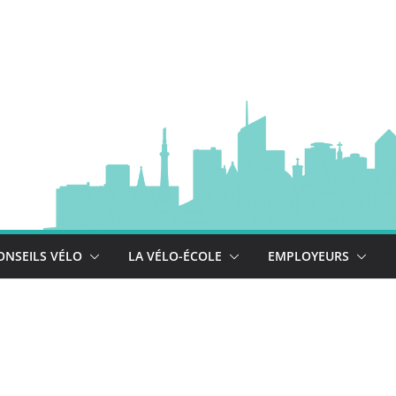
à vélo
 est là !
se déploie !
ONSEILS VÉLO
LA VÉLO-ÉCOLE
EMPLOYEURS