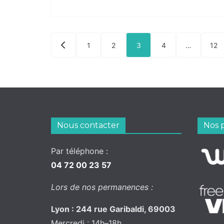
Pagination
1
2
3
4
…
12
des
publications
Nous contacter
Nos 
Par téléphone :
04 72 00 23 57
Lors de nos permanences :
Lyon : 244 rue Garibaldi, 69003
Mercredi : 14h–18h