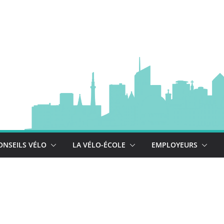
à vélo
 est là !
se déploie !
ONSEILS VÉLO
LA VÉLO-ÉCOLE
EMPLOYEURS