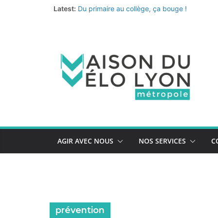
Passer
Latest:
Du primaire au collège, ça bouge !
au
Fermeture annuelle
Les coups de cœur de l’équipe pour un été 
contenu
Le nouveau quiz de prévention au vol de vélo
La Vélo-école de la Métropole continue… et 
AGIR AVEC NOUS
NOS SERVICES
C
prévention