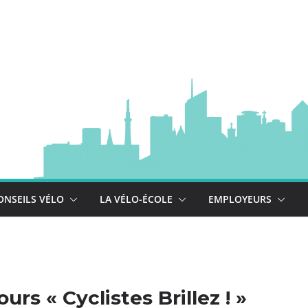
à vélo
 est là !
se déploie !
ONSEILS VÉLO
LA VÉLO-ÉCOLE
EMPLOYEURS
s « Cyclistes Brillez ! »