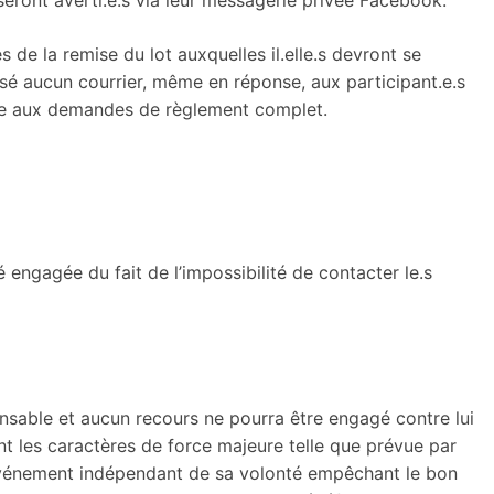
seront averti.e.s via leur messagerie privée Facebook.
 de la remise du lot auxquelles il.elle.s devront se
ssé aucun courrier, même en réponse, aux participant.e.s
dre aux demandes de règlement complet.
é engagée du fait de l’impossibilité de contacter le.s
onsable et aucun recours ne pourra être engagé contre lui
 les caractères de force majeure telle que prévue par
 événement indépendant de sa volonté empêchant le bon