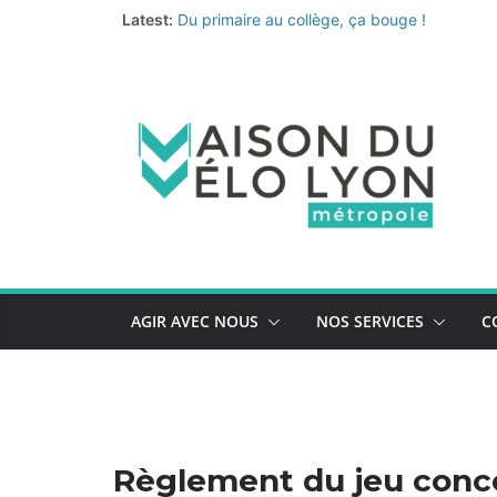
Passer
Latest:
Du primaire au collège, ça bouge !
au
Fermeture annuelle
Les coups de cœur de l’équipe pour un été 
contenu
Le nouveau quiz de prévention au vol de vélo
La Vélo-école de la Métropole continue… et 
AGIR AVEC NOUS
NOS SERVICES
C
Règlement du jeu concour