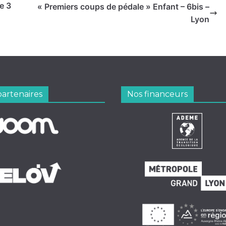
e 3
« Premiers coups de pédale » Enfant – 6bis –
Lyon
partenaires
Nos financeurs