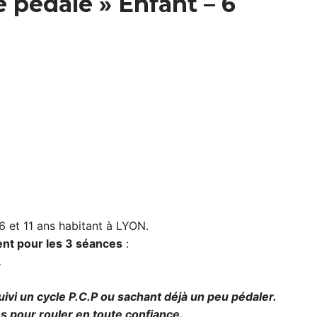
 pédale » Enfant – 6
6 et 11 ans habitant à LYON.
ent pour les 3 séances
:
.
ivi un cycle P.C.P ou sachant déjà un peu pédaler.
es pour rouler en toute confiance.