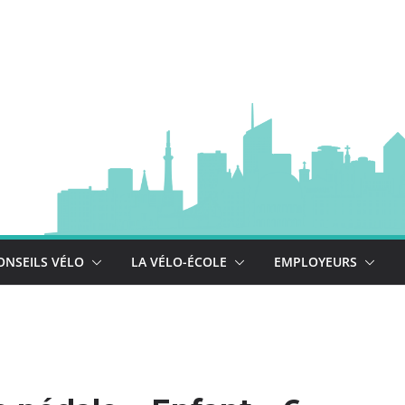
à vélo
 est là !
se déploie !
ONSEILS VÉLO
LA VÉLO-ÉCOLE
EMPLOYEURS