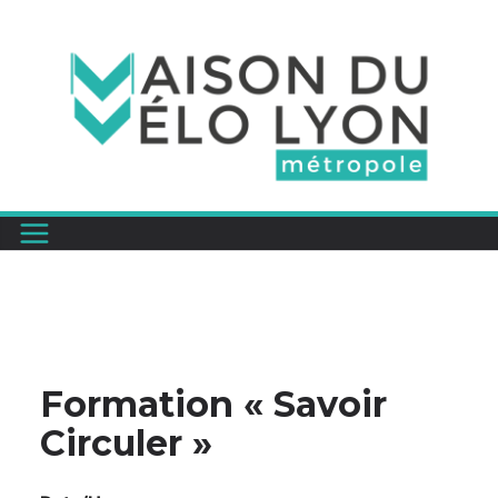
Passer
au
contenu
Formation « Savoir
Circuler »