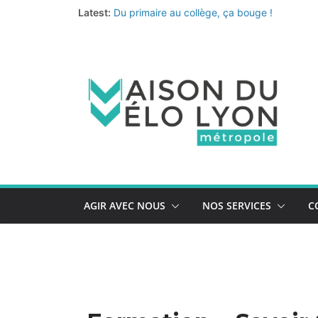
Passer
Latest:
Du primaire au collège, ça bouge !
au
Fermeture annuelle
contenu
Les coups de cœur de l’équipe pour un été 
Le nouveau quiz de prévention au vol de vélo
AGIR AVEC NOUS
NOS SERVICES
C